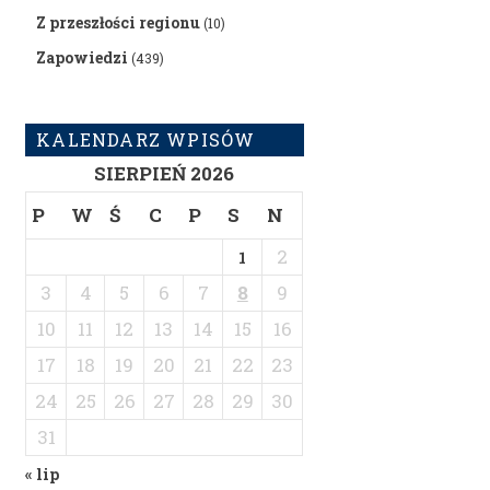
Z przeszłości regionu
(10)
Zapowiedzi
(439)
KALENDARZ WPISÓW
SIERPIEŃ 2026
P
W
Ś
C
P
S
N
2
1
3
4
5
6
7
8
9
10
11
12
13
14
15
16
17
18
19
20
21
22
23
24
25
26
27
28
29
30
31
« lip