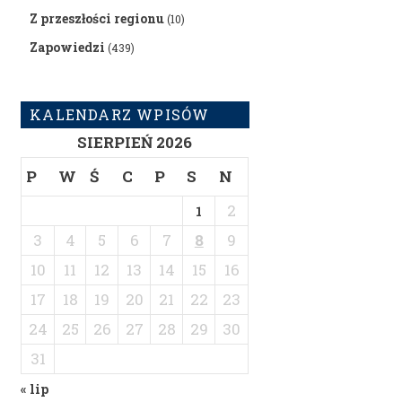
Z przeszłości regionu
(10)
Zapowiedzi
(439)
KALENDARZ WPISÓW
SIERPIEŃ 2026
P
W
Ś
C
P
S
N
2
1
3
4
5
6
7
8
9
10
11
12
13
14
15
16
17
18
19
20
21
22
23
24
25
26
27
28
29
30
31
« lip