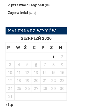
Z przeszłości regionu
(10)
Zapowiedzi
(439)
KALENDARZ WPISÓW
SIERPIEŃ 2026
P
W
Ś
C
P
S
N
2
1
3
4
5
6
7
8
9
10
11
12
13
14
15
16
17
18
19
20
21
22
23
24
25
26
27
28
29
30
31
« lip