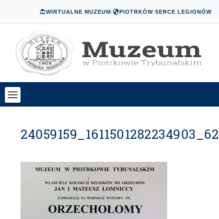
WIRTUALNE MUZEUM
|
PIOTRKÓW SERCE LEGIONÓW
24059159_1611501282234903_6