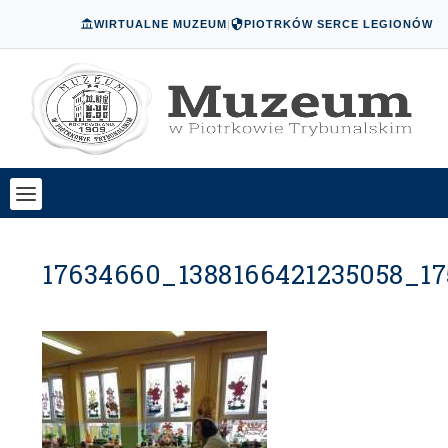
WIRTUALNE MUZEUM
|
PIOTRKÓW SERCE LEGIONÓW
17634660_1388166421235058_1