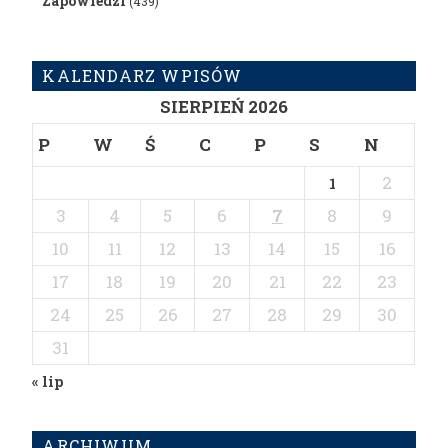
Zapowiedzi
(439)
KALENDARZ WPISÓW
SIERPIEŃ 2026
P
W
Ś
C
P
S
N
2
1
3
4
5
6
7
8
9
10
11
12
13
14
15
16
17
18
19
20
21
22
23
24
25
26
27
28
29
30
31
« lip
ARCHIWUM