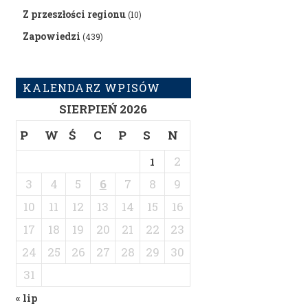
Z przeszłości regionu
(10)
Zapowiedzi
(439)
KALENDARZ WPISÓW
SIERPIEŃ 2026
P
W
Ś
C
P
S
N
2
1
3
4
5
6
7
8
9
10
11
12
13
14
15
16
17
18
19
20
21
22
23
24
25
26
27
28
29
30
31
« lip