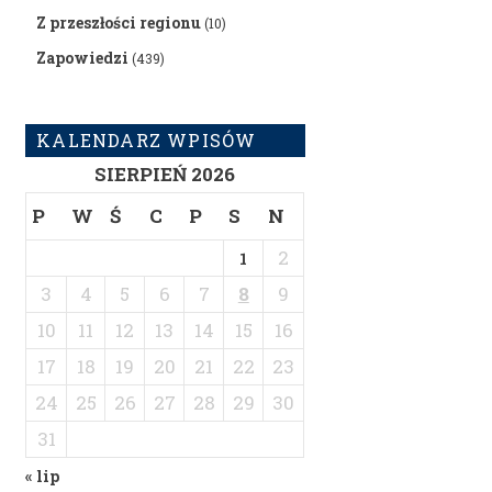
Z przeszłości regionu
(10)
Zapowiedzi
(439)
KALENDARZ WPISÓW
SIERPIEŃ 2026
P
W
Ś
C
P
S
N
2
1
3
4
5
6
7
8
9
10
11
12
13
14
15
16
17
18
19
20
21
22
23
24
25
26
27
28
29
30
31
« lip