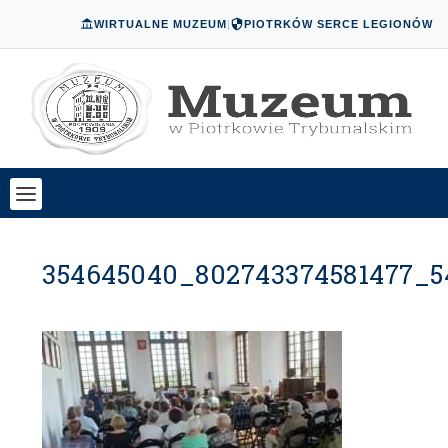
WIRTUALNE MUZEUM
|
PIOTRKÓW SERCE LEGIONÓW
354645040_802743374581477_