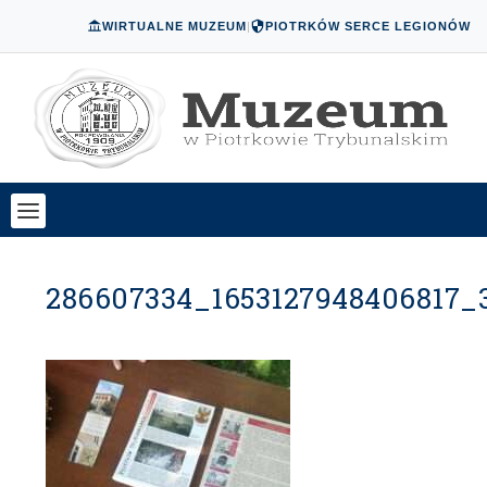
WIRTUALNE MUZEUM
|
PIOTRKÓW SERCE LEGIONÓW
286607334_1653127948406817_