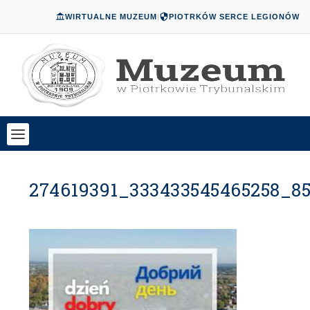
WIRTUALNE MUZEUM
|
PIOTRKÓW SERCE LEGIONÓW
274619391_333433545465258_8