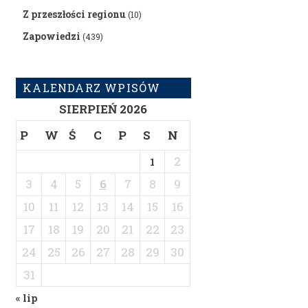
Z przeszłości regionu
(10)
Zapowiedzi
(439)
KALENDARZ WPISÓW
SIERPIEŃ 2026
P
W
Ś
C
P
S
N
2
1
3
4
5
6
7
8
9
10
11
12
13
14
15
16
17
18
19
20
21
22
23
24
25
26
27
28
29
30
31
« lip