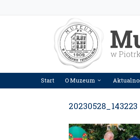
Start
O Muzeum
Aktualno
20230528_143223