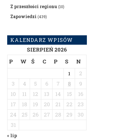
Z przeszłości regionu
(10)
Zapowiedzi
(439)
KALENDARZ WPISÓW
SIERPIEŃ 2026
P
W
Ś
C
P
S
N
2
1
3
4
5
6
7
8
9
10
11
12
13
14
15
16
17
18
19
20
21
22
23
24
25
26
27
28
29
30
31
« lip